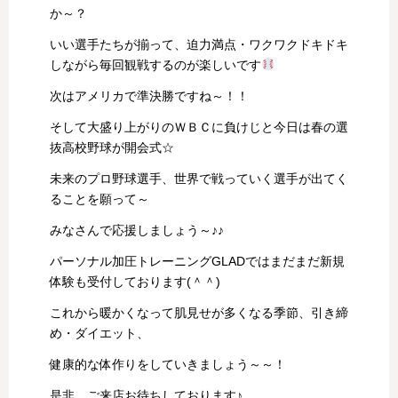
か～？
いい選手たちが揃って、迫力満点・ワクワクドキドキ
しながら毎回観戦するのが楽しいです
次はアメリカで準決勝ですね～！！
そして大盛り上がりのＷＢＣに負けじと今日は春の選
抜高校野球が開会式☆
未来のプロ野球選手、世界で戦っていく選手が出てく
ることを願って～
みなさんで応援しましょう～♪♪
パーソナル加圧トレーニングGLADではまだまだ新規
体験も受付しております(＾＾)
これから暖かくなって肌見せが多くなる季節、引き締
め・ダイエット、
健康的な体作りをしていきましょう～～！
是非、ご来店お待ちしております♪