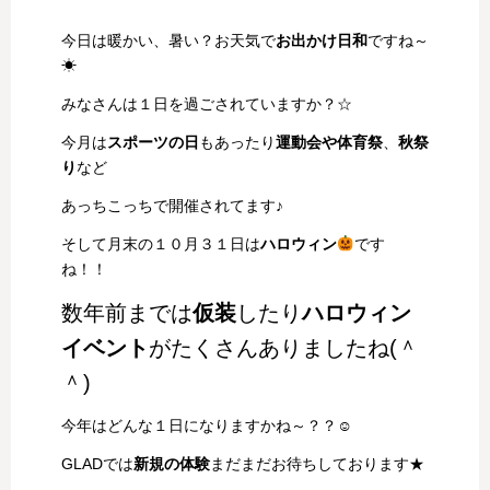
今日は暖かい、暑い？お天気で
お出かけ日和
ですね～
☀
みなさんは１日を過ごされていますか？☆
今月は
スポーツの日
もあったり
運動会や体育祭
、
秋祭
り
など
あっちこっちで開催されてます♪
そして月末の１０月３１日は
ハロウィン
です
ね！！
数年前までは
仮装
したり
ハロウィン
イベント
がたくさんありましたね(＾
＾)
今年はどんな１日になりますかね～？？☺
GLADでは
新規の体験
まだまだお待ちしております★