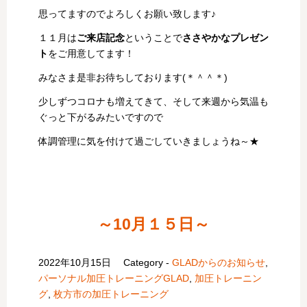
思ってますのでよろしくお願い致します♪
１１月は
ご来店記念
ということで
ささやかなプレゼン
ト
をご用意してます！
みなさま是非お待ちしております(＊＾＾＊)
少しずつコロナも増えてきて、そして来週から気温も
ぐっと下がるみたいですので
体調管理に気を付けて過ごしていきましょうね～★
～10月１５日～
2022年10月15日
Category -
GLADからのお知らせ
,
パーソナル加圧トレーニングGLAD
,
加圧トレーニン
グ
,
枚方市の加圧トレーニング