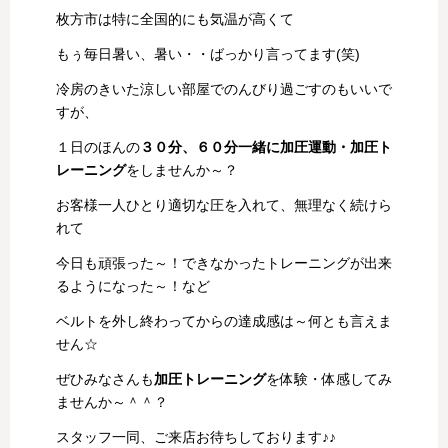
枚方市は特に全国的にも気温が高くて
もぅ毎日暑い、暑い・・ばっかり言ってます(笑)
冷房のきいた涼しい部屋でのんびり過ごすのもいいで
すが、
１日のほんの
３０分、６０分一緒に加圧運動・加圧ト
レーニング
をしませんか～？
お客様一人ひとり適切な圧を入れて、無理なく続けら
れて
今日も頑張った～！できなかったトレーニングが出来
るようになった～！など
ベルトを外し終わってからの達成感は～何とも言えま
せん☆
ぜひみなさんも
加圧トレーニング
を体験・体感してみ
ませんか～＾＾？
スタッフ一同、ご来店お待ちしております♪♪