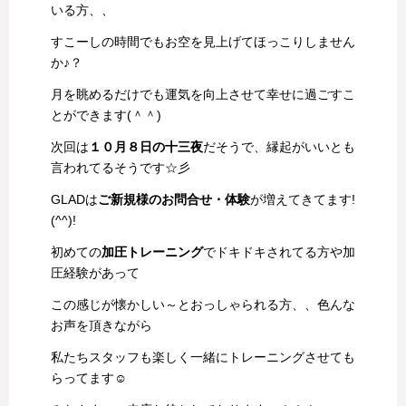
いる方、、
すこーしの時間でもお空を見上げてほっこりしません
か♪？
月を眺めるだけでも運気を向上させて幸せに過ごすこ
とができます(＾＾)
次回は
１０月８日の十三夜
だそうで、縁起がいいとも
言われてるそうです☆彡
GLADは
ご新規様のお問合せ・体験
が増えてきてます!
(^^)!
初めての
加圧トレーニング
でドキドキされてる方や加
圧経験があって
この感じが懐かしい～とおっしゃられる方、、色んな
お声を頂きながら
私たちスタッフも楽しく一緒にトレーニングさせても
らってます☺