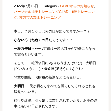
2022年7月16日
Category -
GLADからのお知らせ
,
パーソナル加圧トレーニングGLAD
,
加圧トレーニン
グ
,
枚方市の加圧トレーニング
本日、７月１６日は何の日が知ってますかー？？
なないろ（七色）の日
だそうです＾＾
一粒万倍日
･･･一粒万倍は一粒の種子が万倍にもなっ
て実るといいます。
そして、一粒万倍日(いちりゅうまんばいび)・大明日
(だいみょうにち)・母倉日(ぼそうにち)です♪
開業や開店、お財布の新調などにも良い日。
大明日
･･･天が明るくすべてを照らしてくれるとれも
縁起のいい日。
旅行や建築、引っ越しに吉とされていたり、お車の納
車にもいい日とされてます。