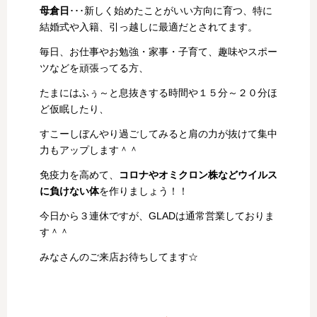
母倉日
･･･新しく始めたことがいい方向に育つ、特に
結婚式や入籍、引っ越しに最適だとされてます。
毎日、お仕事やお勉強・家事・子育て、趣味やスポー
ツなどを頑張ってる方、
たまにはふぅ～と息抜きする時間や１５分～２０分ほ
ど仮眠したり、
すこーしぼんやり過ごしてみると肩の力が抜けて集中
力もアップします＾＾
免疫力を高めて、
コロナやオミクロン株などウイルス
に負けない体
を作りましょう！！
今日から３連休ですが、GLADは通常営業しておりま
す＾＾
みなさんのご来店お待ちしてます☆