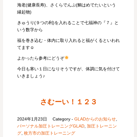
海老(健康長寿)、さくらでんぷ(鯛はめでたいという
縁起物)
きゅうり(９つの利)を入れることで七福神の『７』と
いう数字から
福を巻き込む・体内に取り入れると福がくるといわれ
てます☺
よかったら参考にどうぞ
今日も寒い１日になりそうですが、体調に気を付けて
いきましょう♪
さむーい！１２３
2024年1月23日
Category -
GLADからのお知らせ
,
パーソナル加圧トレーニングGLAD
,
加圧トレーニン
グ
,
枚方市の加圧トレーニング