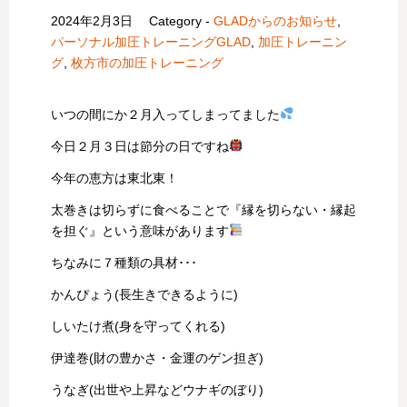
2024年2月3日
Category -
GLADからのお知らせ
,
パーソナル加圧トレーニングGLAD
,
加圧トレーニン
グ
,
枚方市の加圧トレーニング
いつの間にか２月入ってしまってました
今日２月３日は節分の日ですね
今年の恵方は東北東！
太巻きは切らずに食べることで『縁を切らない・縁起
を担ぐ』という意味があります
ちなみに７種類の具材･･･
かんぴょう(長生きできるように)
しいたけ煮(身を守ってくれる)
伊達巻(財の豊かさ・金運のゲン担ぎ)
うなぎ(出世や上昇などウナギのぼり)