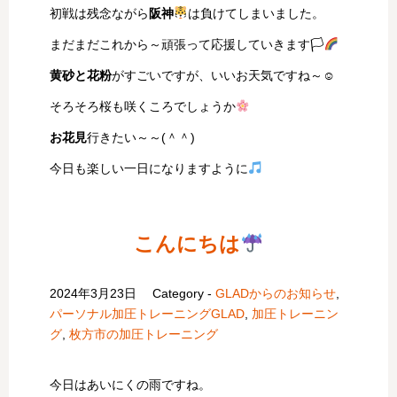
初戦は残念ながら
阪神
は負けてしまいました。
まだまだこれから～頑張って応援していきます🏳‍
黄砂と花粉
がすごいですが、いいお天気ですね～☺
そろそろ桜も咲くころでしょうか
お花見
行きたい～～(＾＾)
今日も楽しい一日になりますように
こんにちは
2024年3月23日
Category -
GLADからのお知らせ
,
パーソナル加圧トレーニングGLAD
,
加圧トレーニン
グ
,
枚方市の加圧トレーニング
今日はあいにくの雨ですね。