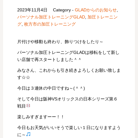
2023年11月4日
Category -
GLADからのお知らせ
,
パーソナル加圧トレーニングGLAD
,
加圧トレーニン
グ
,
枚方市の加圧トレーニング
片付けや移動も終わり、飾りつけをしたり～
パーソナル加圧トレーニングGLADは移転をして新し
い店舗で再スタートしました＾＾
みなさん、これからも引き続きよろしくお願い致しま
す☆☆
今日は３連休の中日ですね～(＾＾)
そして今日は阪神VSオリックスの日本シリーズ第６
戦目
楽しみすぎますーー！！
今日もお天気がいいそうで楽しい１日になりますよう
に～