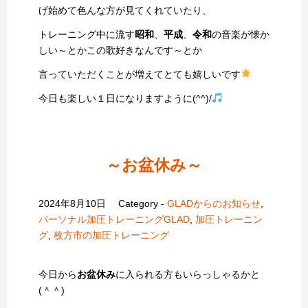
げ始めて色んな方が見てくれていたり、
トレーニング中に流す
昭和
、
平成
、
令和
の音楽が懐か
しい～とかこの歌好きなんです～とか
言っていただくことが増えてとても嬉しいです
今日も楽しい１日になりますように(^^)/
～お盆休み～
2024年8月10日
Category -
GLADからのお知らせ
,
パーソナル加圧トレーニングGLAD
,
加圧トレーニン
グ
,
枚方市の加圧トレーニング
今日から
お盆休み
に入られる方もいらっしゃるかと
(＾＾)