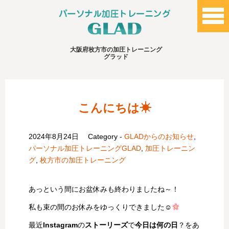
大阪府枚方市の加圧トレーニング
グラッド
こんにちは☀
2024年8月24日
Category -
GLADからのお知らせ
,
パーソナル加圧トレーニングGLAD
,
加圧トレーニン
グ
,
枚方市の加圧トレーニング
あっという間にお盆休みも終わりましたね～！
私も束の間のお休みをゆっくりできました☺
最近
Instagram
の
ストーリーズ
で
今日は何の日
？をあ