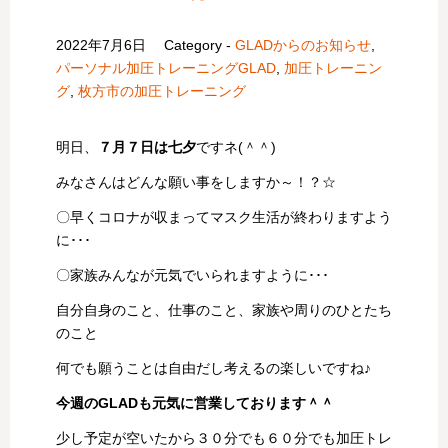
2022年7月6日
Category -
GLADからのお知らせ
,
パーソナル加圧トレーニングGLAD
,
加圧トレーニン
グ
,
枚方市の加圧トレーニング
明日、
７月７日は七夕
ですネ(＾＾)
みなさんはどんな願い事をしますか～！？☆
〇早くコロナが収まってマスク生活が終わりますよう
に･･･
〇家族みんなが元気でいられますように･･･
自分自身のこと、仕事のこと、家族や周りのひとたち
のこと
何でも願うことは自由だし考えるの楽しいですね♪
今週のGLADも元気に営業しております＾＾
少し予定が空いたから３０分でも６０分でも加圧トレ