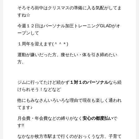
そろそろ街中はクリスマスの準備に入る気配がしてま
すね☆
今週１２日はパーソナル加圧トレーニングGLADがオ
ープンして
１周年を迎えます(＾＾＊)
運動が嫌いだった方、痩せたい・体を引き締めたい
方、
ジムに行ってたけど続かず
１対１のパーソナル
なら続
けられそう！などなど
他にもみなさんいろいろな理由で現在も楽しく通われ
てます♪
月会費・年会費などの縛りがなく
安心の都度払い
で
す!!
なかなか枚方市駅まで行くのがおっくうな方、子育て