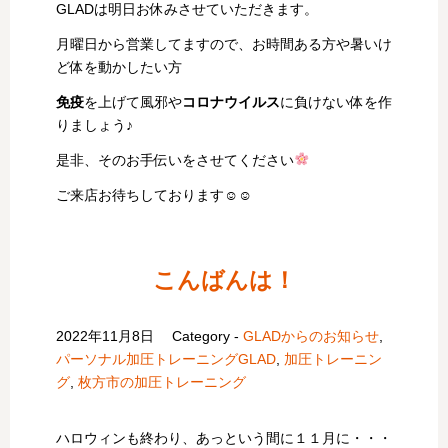
GLADは明日お休みさせていただきます。
月曜日から営業してますので、お時間ある方や暑いけ
ど体を動かしたい方
免疫
を上げて風邪や
コロナウイルス
に負けない体を作
りましょう♪
是非、そのお手伝いをさせてください
ご来店お待ちしております☺☺
こんばんは！
2022年11月8日
Category -
GLADからのお知らせ
,
パーソナル加圧トレーニングGLAD
,
加圧トレーニン
グ
,
枚方市の加圧トレーニング
ハロウィンも終わり、あっという間に１１月に・・・