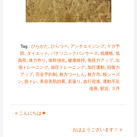
Tag :
ひらかた
,
ひらつー
,
アンチエイジング
,
ケガ予
防
,
ダイエット
,
パナソニックパンサーズ
,
低価格
,
低
負荷
,
体力作り
,
体幹強化
,
健康維持
,
免疫力アップ
,
出
張トレーニング
,
加圧トレーニング
,
加圧運動
,
回復力
アップ
,
完全予約制
,
枚方つーしん
,
枚方市
,
桜シーズ
ン
,
筋トレ
,
美容美肌効果
,
若返り
,
血行促進
,
運動不足
改善
,
駅近
,
３月
« こんにちは☀
おはようございます！ »