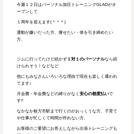
今週１２日はパーソナル加圧トレーニングGLADがオ
ープンして
１周年を迎えます(＾＾＊)
運動が嫌いだった方、痩せたい・体を引き締めたい
方、
ジムに行ってたけど続かず
１対１のパーソナル
なら続
けられそう！などなど
他にもみなさんいろいろな理由で現在も楽しく通われ
てます♪
月会費・年会費などの縛りがなく
安心の都度払い
で
す!!
なかなか枚方市駅まで行くのがおっくうな方、子育て
や仕事が忙しくて時間が作れない方、
お客様のご要望にお答えしながら出張トレーニングも