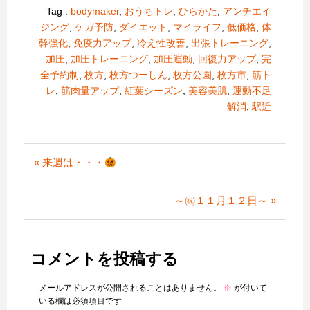
Tag :
bodymaker
,
おうちトレ
,
ひらかた
,
アンチエイ
ジング
,
ケガ予防
,
ダイエット
,
マイライフ
,
低価格
,
体
幹強化
,
免疫力アップ
,
冷え性改善
,
出張トレーニング
,
加圧
,
加圧トレーニング
,
加圧運動
,
回復力アップ
,
完
全予約制
,
枚方
,
枚方つーしん
,
枚方公園
,
枚方市
,
筋ト
レ
,
筋肉量アップ
,
紅葉シーズン
,
美容美肌
,
運動不足
解消
,
駅近
« 来週は・・・
～㈷１１月１２日～ »
コメントを投稿する
メールアドレスが公開されることはありません。
※
が付いて
いる欄は必須項目です