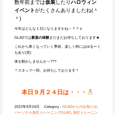
数年前までは
仮装
したり
ハロウィン
イベント
がたくさんありましたね(＾
＾)
今年はどんな１日になりますかね～？？☺
GLADでは
新規の体験
まだまだお待ちしております★
これから寒くなっていく季節、楽しく時にはゆるーく
もあり(笑)
体を動かしませんか～???
＊スタッフ一同、お待ちしております＊
本日９月２４日は・・・
2022年9月24日
Category -
GLADからのお知らせ
,
パーソナル加圧トレーニングGLAD
,
加圧トレーニン