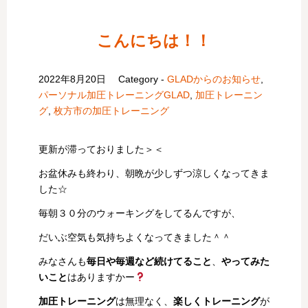
こんにちは！！
2022年8月20日
Category -
GLADからのお知らせ
,
パーソナル加圧トレーニングGLAD
,
加圧トレーニン
グ
,
枚方市の加圧トレーニング
更新が滞っておりました＞＜
お盆休みも終わり、朝晩が少しずつ涼しくなってきま
した☆
毎朝３０分のウォーキングをしてるんですが、
だいぶ空気も気持ちよくなってきました＾＾
みなさんも
毎日や毎週など続けてること
、
やってみた
いこと
はありますかー
加圧トレーニング
は無理なく、
楽しくトレーニング
が