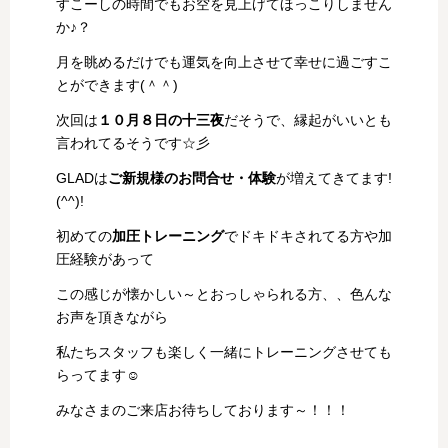
すこーしの時間でもお空を見上げてほっこりしません
か♪？
月を眺めるだけでも運気を向上させて幸せに過ごすこ
とができます(＾＾)
次回は
１０月８日の十三夜
だそうで、縁起がいいとも
言われてるそうです☆彡
GLADは
ご新規様のお問合せ・体験
が増えてきてます!
(^^)!
初めての
加圧トレーニング
でドキドキされてる方や加
圧経験があって
この感じが懐かしい～とおっしゃられる方、、色んな
お声を頂きながら
私たちスタッフも楽しく一緒にトレーニングさせても
らってます☺
みなさまのご来店お待ちしております～！！！