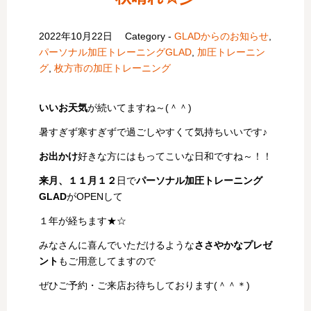
2022年10月22日
Category -
GLADからのお知らせ
,
パーソナル加圧トレーニングGLAD
,
加圧トレーニン
グ
,
枚方市の加圧トレーニング
いいお天気
が続いてますね～(＾＾)
暑すぎず寒すぎずで過ごしやすくて気持ちいいです♪
お出かけ
好きな方にはもってこいな日和ですね～！！
来月、１１月１２
日で
パーソナル加圧トレーニング
GLAD
がOPENして
１年が経ちます★☆
みなさんに喜んでいただけるような
ささやかなプレゼ
ント
もご用意してますので
ぜひご予約・ご来店お待ちしております(＾＾＊)