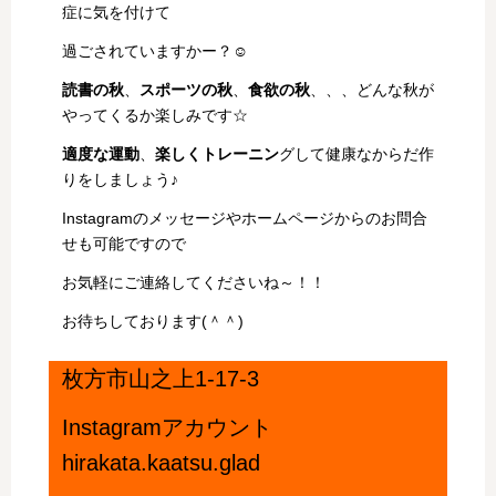
症に気を付けて
過ごされていますかー？☺
読書の秋
、
スポーツの秋
、
食欲の秋
、、、どんな秋が
やってくるか楽しみです☆
適度な運動
、
楽しくトレーニン
グして健康なからだ作
りをしましょう♪
Instagramのメッセージやホームページからのお問合
せも可能ですので
お気軽にご連絡してくださいね～！！
お待ちしております(＾＾)
枚方市山之上1-17-3
Instagramアカウント
hirakata.kaatsu.glad