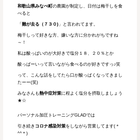
和歌山県みなべ町
の農園が制定し、日付は梅干しを食
べると
「
難が去る（７３０)
」と言われてます。
梅干しって好きな方、嫌いな方に分かれがちですね
～！
私は酸っぱいのが大好きで塩分１８、２０％とか
酸っぱーいって言いながら食べるのが好きですっ♪笑
って、こんな話をしてたら口が酸っぱくなってきまし
たーー(笑)
みなさんも
熱中症対策
に程よく塩分を摂取しましょう
★☆
パーソナル加圧トレーニングGLADでは
引き続き
コロナ感染対策
をしながら営業してます(＊
^^＊)