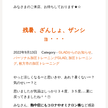
みなさまのご来店、お待ちしております★☆
残暑、ざんしょ、ザンシ
ョ・・・
2022年9月13日
Category -
GLADからのお知らせ
,
パーソナル加圧トレーニングGLAD
,
加圧トレーニン
グ
,
枚方市の加圧トレーニング
やっと涼しくなるーと思いきや、あれ？暑くないー？
気のせいー？と
思いましたが気温はしっかり３４度、３５度､､､夏に
戻ってきましたね＾＾㊦
みなさん、
熱中症にもコロナやオミクロン株
など感染