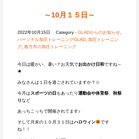
～10月１５日～
2022年10月15日
Category -
GLADからのお知らせ
,
パーソナル加圧トレーニングGLAD
,
加圧トレーニン
グ
,
枚方市の加圧トレーニング
今日は暖かい、暑い？お天気で
お出かけ日和
ですね～
☀
みなさんは１日を過ごされていますか？☆
今月は
スポーツの日
もあったり
運動会や体育祭
、
秋祭
り
など
あっちこっちで開催されてます♪
そして月末の１０月３１日は
ハロウィン
です
ね！！