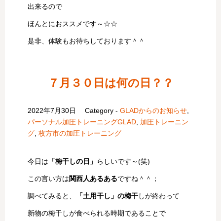
出来るので
ほんとにおススメです～☆☆
是非、体験もお待ちしております＾＾
７月３０日は何の日？？
2022年7月30日
Category -
GLADからのお知らせ
,
パーソナル加圧トレーニングGLAD
,
加圧トレーニン
グ
,
枚方市の加圧トレーニング
今日は
「梅干しの日」
らしいです～(笑)
この言い方は
関西人あるある
ですね＾＾；
調べてみると、
「土用干し」の梅干
しが終わって
新物の梅干しが食べられる時期であることで